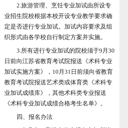
2.
旅游管理、烹饪
专业
加试
由所设专
业招生院校根据本校开设专业教学要求确
定是否进行专业加试。加试内容要求及组
织形式由各学校自行制定方案并实施。
3.
所有进行专业加试的院校须
于
9
月
30
日前向
江苏省教育
考试院报送《术科专业
加试实施方案》，
10
月
31
日前须向省教育
教育考试院报送
艺术类或体育类
《
术科
专
业加试成绩库》
，其他术科类专业报送
《术科专业加试成绩合格考生名单》。
四、报名办法