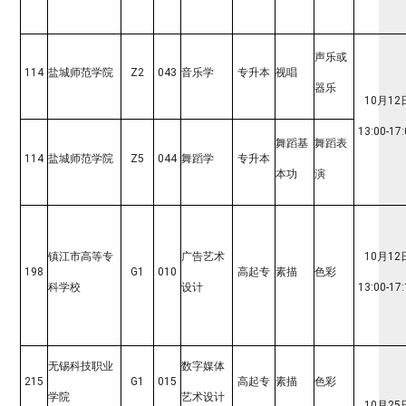
声乐或
114
盐城师范学院
Z2
043
音乐学
专升本
视唱
器乐
10月12
13:00-17
舞蹈基
舞蹈表
114
盐城师范学院
Z5
044
舞蹈学
专升本
本功
演
镇江市高等专
广告艺术
10月12
198
G1
010
高起专
素描
色彩
科学校
设计
13:00-17
无锡科技职业
数字媒体
215
G1
015
高起专
素描
色彩
学院
艺术设计
10月25