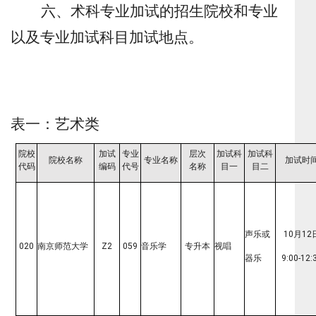
六、术科专业加试的招生院校和专业
以及专业加试科目加试地点。
表一：艺术类
院校
加试
专业
层次
加试科
加试科
院校名称
专业名称
加试时
代码
编码
代号
名称
目一
目二
声乐或
10月12
020
南京师范大学
Z2
059
音乐学
专升本
视唱
器乐
9:00-12: